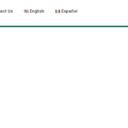
act Us
English
Español