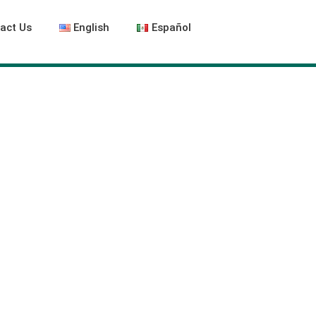
act Us
English
Español