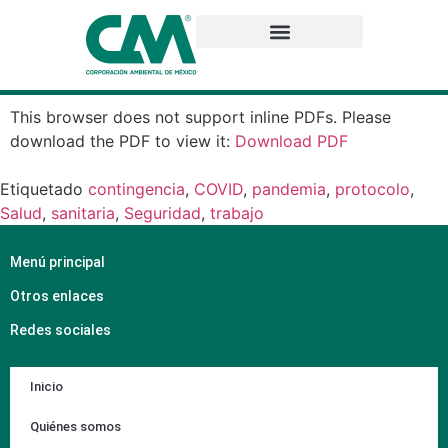
This browser does not support inline PDFs. Please
download the PDF to view it:
Download PDF
Etiquetado
contingencia
,
COVID
,
pandemia
,
protocolo
,
Salud
,
sanitaria
,
Seguridad
,
trabajo
Menú principal
Otros enlaces
Redes sociales
Inicio
Quiénes somos