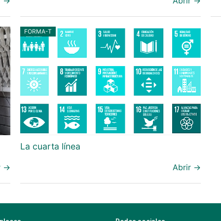
r →
Abrir →
FORMA-T
La cuarta línea
r →
Abrir →