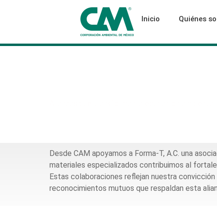
Inicio
Quiénes s
Espacio CAM:Forma T
Alianzas que transforman la educación ambiental
Desde CAM apoyamos a Forma-T, A.C. una asociaci
materiales especializados contribuimos al forta
Estas colaboraciones reflejan nuestra convicción
reconocimientos mutuos que respaldan esta alianz