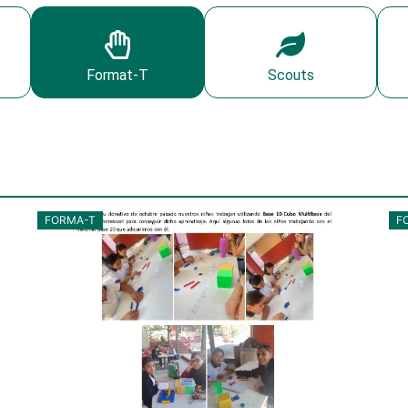
Format-T
Scouts
FORMA-T
F