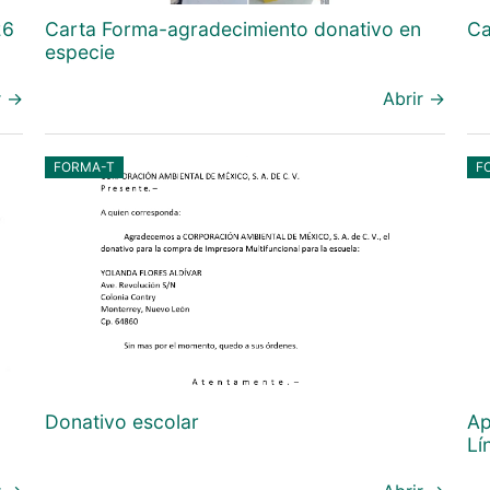
26
Carta Forma-agradecimiento donativo en
Ca
especie
r →
Abrir →
FORMA-T
F
Donativo escolar
Ap
Lí