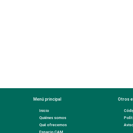
Menú principal
Otros e
Inicio
Códi
Quiénes somos
Polít
Qué ofrecemos
Aviso
Espacio CAM