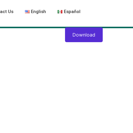
act Us
English
Español
Download