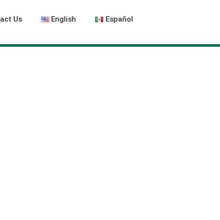
act Us
English
Español