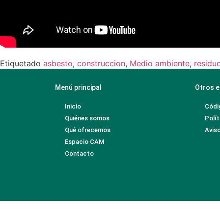
Etiquetado
asbesto
,
construccion
,
Medio ambiente
,
residu
Menú principal
Otros e
Inicio
Códi
Quiénes somos
Polít
Qué ofrecemos
Aviso
Espacio CAM
Contacto