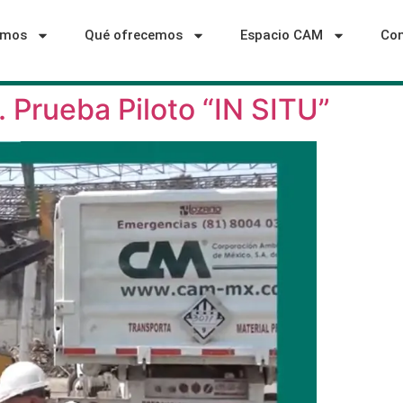
omos
Qué ofrecemos
Espacio CAM
Con
 Prueba Piloto “IN SITU”