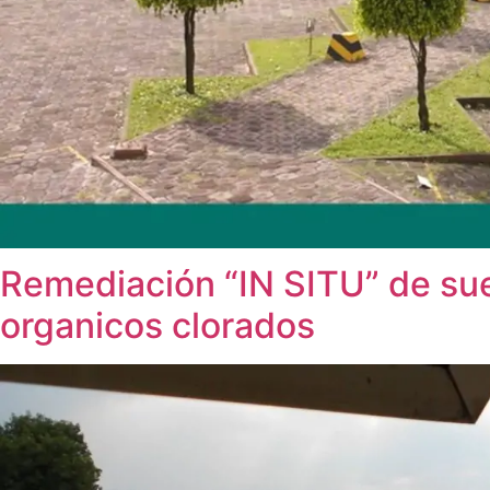
Remediación “IN SITU” de su
organicos clorados