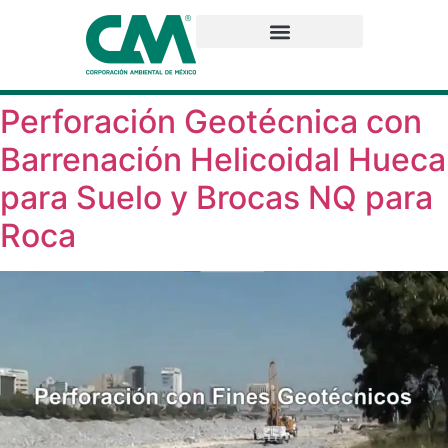
Perforación Geotécnica con
Barrenación Helicoidal Hueca
para Suelo y Brocas NQ para
Roca