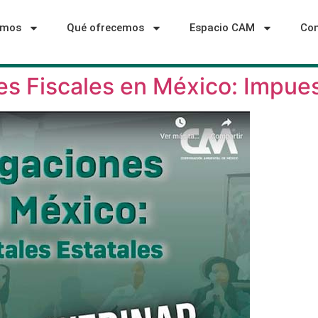
omos
Qué ofrecemos
Espacio CAM
Con
es Fiscales en México: Impue