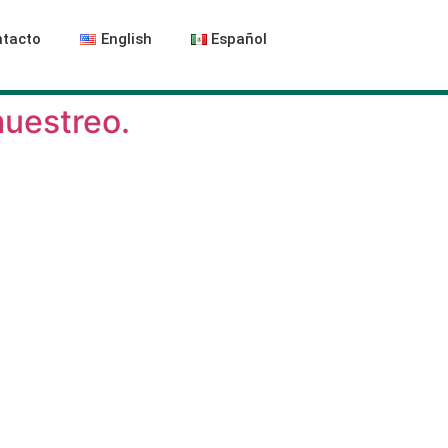
tacto
English
Español
muestreo.