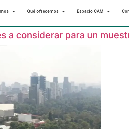
omos
Qué ofrecemos
Espacio CAM
Con
s a considerar para un muest