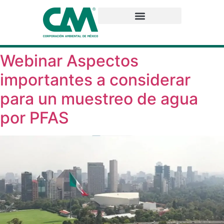
Webinar Aspectos
importantes a considerar
para un muestreo de agua
por PFAS