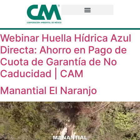
Webinar Huella Hídrica Azul
Directa: Ahorro en Pago de
Cuota de Garantía de No
Caducidad | CAM
Manantial El Naranjo