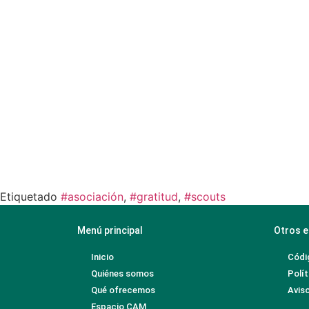
Etiquetado
#asociación
,
#gratitud
,
#scouts
Menú principal
Otros e
Inicio
Códi
Quiénes somos
Polít
Qué ofrecemos
Aviso
Espacio CAM